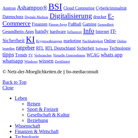
BSI
Ashampoo®
Anstoss
Cloud Computing
Cyberkriminalität
Digitalisierung
E-
Datenschutz
drucker
Digitale Medizin
Commerce
Finanzen
Fußball
Gaming
Fitness-Apps
Gesundheit
Info
handy
IT-
Gesundheits-Apps
hardware
Internet
Influencer
KI
Sicherheit
marketing
Online
Kryptowährungen
Nachhaltigkeit
Online
ratgeber
RTL
RTL Deutschland
Sicherheit
Technologie
bestellen
Software
tipps
whats app
Trends
WCAG
TV
Verbraucher
Virtuelle Unternehmen
whatsapp
wissen
Windows
Zertifiziert
© Netz-der-Moeglichkeiten.de || bo-mediaconsult
Back to Top
Close
Leben
Reisen
Sport & Freizeit
Gesellschaft & Kultur
Beziehung
Wissenschaft
Finanzen & Wirtschaft
Technologie