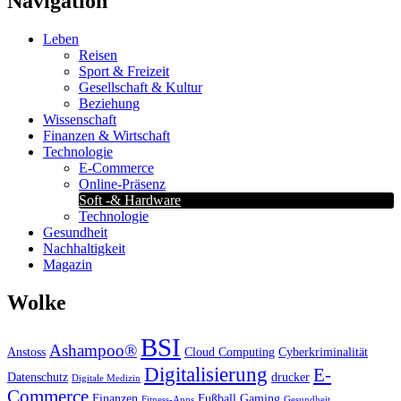
Navigation
Leben
Reisen
Sport & Freizeit
Gesellschaft & Kultur
Beziehung
Wissenschaft
Finanzen & Wirtschaft
Technologie
E-Commerce
Online-Präsenz
Soft -& Hardware
Technologie
Gesundheit
Nachhaltigkeit
Magazin
Wolke
BSI
Ashampoo®
Anstoss
Cloud Computing
Cyberkriminalität
Digitalisierung
E-
Datenschutz
drucker
Digitale Medizin
Commerce
Finanzen
Fußball
Gaming
Fitness-Apps
Gesundheit