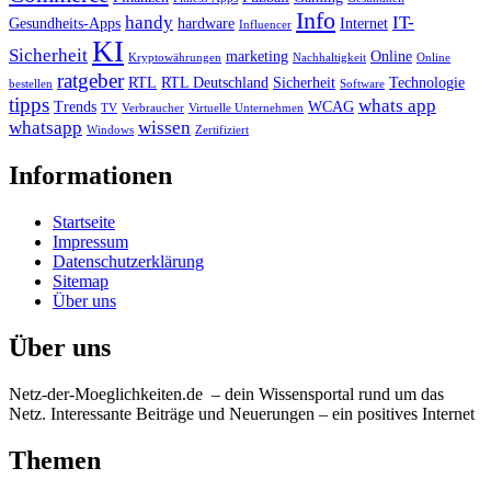
Info
handy
IT-
Gesundheits-Apps
hardware
Internet
Influencer
KI
Sicherheit
marketing
Online
Kryptowährungen
Nachhaltigkeit
Online
ratgeber
RTL
RTL Deutschland
Sicherheit
Technologie
bestellen
Software
tipps
whats app
Trends
WCAG
TV
Verbraucher
Virtuelle Unternehmen
whatsapp
wissen
Windows
Zertifiziert
Informationen
Startseite
Impressum
Datenschutzerklärung
Sitemap
Über uns
Über uns
Netz-der-Moeglichkeiten.de – dein Wissensportal rund um das
Netz. Interessante Beiträge und Neuerungen – ein positives Internet
Themen