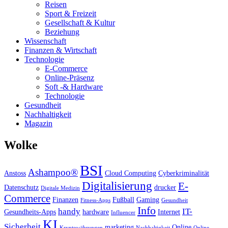
Reisen
Sport & Freizeit
Gesellschaft & Kultur
Beziehung
Wissenschaft
Finanzen & Wirtschaft
Technologie
E-Commerce
Online-Präsenz
Soft -& Hardware
Technologie
Gesundheit
Nachhaltigkeit
Magazin
Wolke
BSI
Ashampoo®
Anstoss
Cloud Computing
Cyberkriminalität
Digitalisierung
E-
Datenschutz
drucker
Digitale Medizin
Commerce
Finanzen
Fußball
Gaming
Fitness-Apps
Gesundheit
Info
handy
IT-
Gesundheits-Apps
hardware
Internet
Influencer
KI
Sicherheit
marketing
Online
Kryptowährungen
Nachhaltigkeit
Online