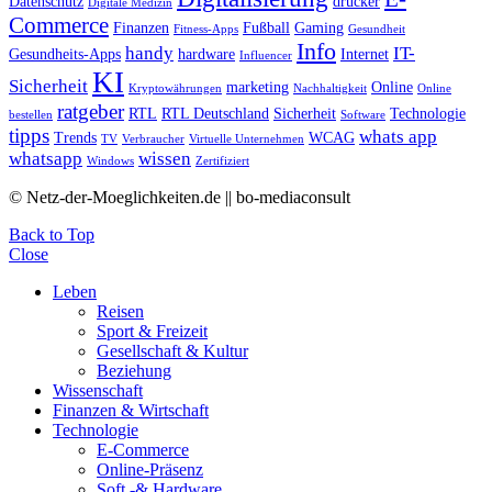
Datenschutz
drucker
Digitale Medizin
Commerce
Finanzen
Fußball
Gaming
Fitness-Apps
Gesundheit
Info
handy
IT-
Gesundheits-Apps
hardware
Internet
Influencer
KI
Sicherheit
marketing
Online
Kryptowährungen
Nachhaltigkeit
Online
ratgeber
RTL
RTL Deutschland
Sicherheit
Technologie
bestellen
Software
tipps
whats app
Trends
WCAG
TV
Verbraucher
Virtuelle Unternehmen
whatsapp
wissen
Windows
Zertifiziert
© Netz-der-Moeglichkeiten.de || bo-mediaconsult
Back to Top
Close
Leben
Reisen
Sport & Freizeit
Gesellschaft & Kultur
Beziehung
Wissenschaft
Finanzen & Wirtschaft
Technologie
E-Commerce
Online-Präsenz
Soft -& Hardware