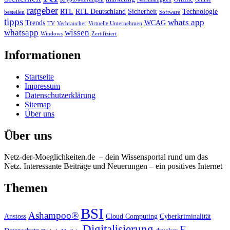
ratgeber
RTL
RTL Deutschland
Sicherheit
Technologie
bestellen
Software
tipps
whats app
Trends
WCAG
TV
Verbraucher
Virtuelle Unternehmen
whatsapp
wissen
Windows
Zertifiziert
Informationen
Startseite
Impressum
Datenschutzerklärung
Sitemap
Über uns
Über uns
Netz-der-Moeglichkeiten.de – dein Wissensportal rund um das
Netz. Interessante Beiträge und Neuerungen – ein positives Internet
Themen
BSI
Ashampoo®
Anstoss
Cloud Computing
Cyberkriminalität
Digitalisierung
E-