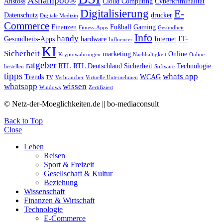
Ashampoo®
Anstoss
Cloud Computing
Cyberkriminalität
Digitalisierung
E-
Datenschutz
drucker
Digitale Medizin
Commerce
Finanzen
Fußball
Gaming
Fitness-Apps
Gesundheit
Info
handy
IT-
Gesundheits-Apps
hardware
Internet
Influencer
KI
Sicherheit
marketing
Online
Kryptowährungen
Nachhaltigkeit
Online
ratgeber
RTL
RTL Deutschland
Sicherheit
Technologie
bestellen
Software
tipps
whats app
Trends
WCAG
TV
Verbraucher
Virtuelle Unternehmen
whatsapp
wissen
Windows
Zertifiziert
© Netz-der-Moeglichkeiten.de || bo-mediaconsult
Back to Top
Close
Leben
Reisen
Sport & Freizeit
Gesellschaft & Kultur
Beziehung
Wissenschaft
Finanzen & Wirtschaft
Technologie
E-Commerce