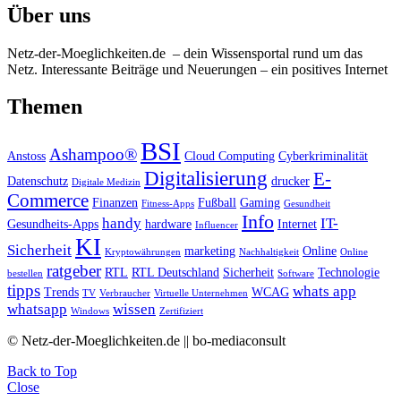
Über uns
Netz-der-Moeglichkeiten.de – dein Wissensportal rund um das
Netz. Interessante Beiträge und Neuerungen – ein positives Internet
Themen
BSI
Ashampoo®
Anstoss
Cloud Computing
Cyberkriminalität
Digitalisierung
E-
Datenschutz
drucker
Digitale Medizin
Commerce
Finanzen
Fußball
Gaming
Fitness-Apps
Gesundheit
Info
handy
IT-
Gesundheits-Apps
hardware
Internet
Influencer
KI
Sicherheit
marketing
Online
Kryptowährungen
Nachhaltigkeit
Online
ratgeber
RTL
RTL Deutschland
Sicherheit
Technologie
bestellen
Software
tipps
whats app
Trends
WCAG
TV
Verbraucher
Virtuelle Unternehmen
whatsapp
wissen
Windows
Zertifiziert
© Netz-der-Moeglichkeiten.de || bo-mediaconsult
Back to Top
Close