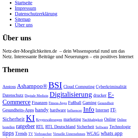
Startseite
Impressum
Datenschutzerklärung
Sitemap
Über uns
Über uns
Netz-der-Moeglichkeiten.de – dein Wissensportal rund um das
Netz. Interessante Beiträge und Neuerungen – ein positives Internet
Themen
BSI
Ashampoo®
Anstoss
Cloud Computing
Cyberkriminalität
Digitalisierung
E-
Datenschutz
drucker
Digitale Medizin
Commerce
Finanzen
Fußball
Gaming
Fitness-Apps
Gesundheit
Info
handy
IT-
Gesundheits-Apps
hardware
Internet
Influencer
KI
Sicherheit
marketing
Online
Kryptowährungen
Nachhaltigkeit
Online
ratgeber
RTL
RTL Deutschland
Sicherheit
Technologie
bestellen
Software
tipps
whats app
Trends
WCAG
TV
Verbraucher
Virtuelle Unternehmen