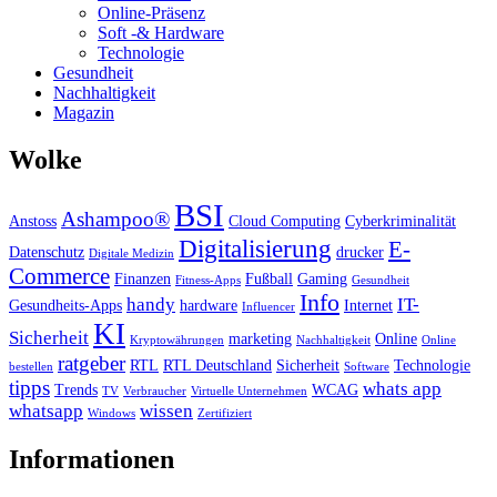
Online-Präsenz
Soft -& Hardware
Technologie
Gesundheit
Nachhaltigkeit
Magazin
Wolke
BSI
Ashampoo®
Anstoss
Cloud Computing
Cyberkriminalität
Digitalisierung
E-
Datenschutz
drucker
Digitale Medizin
Commerce
Finanzen
Fußball
Gaming
Fitness-Apps
Gesundheit
Info
handy
IT-
Gesundheits-Apps
hardware
Internet
Influencer
KI
Sicherheit
marketing
Online
Kryptowährungen
Nachhaltigkeit
Online
ratgeber
RTL
RTL Deutschland
Sicherheit
Technologie
bestellen
Software
tipps
whats app
Trends
WCAG
TV
Verbraucher
Virtuelle Unternehmen
whatsapp
wissen
Windows
Zertifiziert
Informationen