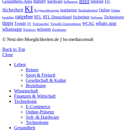
Info
handy
IT-
Gesundheits-Apps
hardware
Internet
Influencer
KI
Sicherheit
marketing
Online
Kryptowährungen
Nachhaltigkeit
Online
ratgeber
RTL
RTL Deutschland
Sicherheit
Technologie
bestellen
Software
tipps
whats app
Trends
WCAG
TV
Verbraucher
Virtuelle Unternehmen
whatsapp
wissen
Windows
Zertifiziert
© Netz-der-Moeglichkeiten.de || bo-mediaconsult
Back to Top
Close
Leben
Reisen
Sport & Freizeit
Gesellschaft & Kultur
Beziehung
Wissenschaft
Finanzen & Wirtschaft
Technologie
E-Commerce
Online-Präsenz
Soft -& Hardware
Technologie
Gesundheit